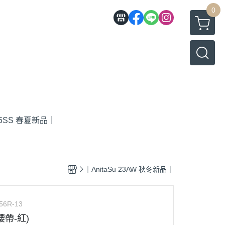
0
 25SS 春夏新品｜
｜AnitaSu 23AW 秋冬新品｜
56R-13
帶-紅)