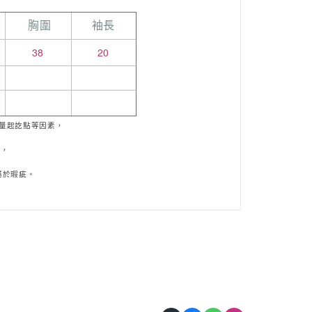
胸圍
袖長
38
20
量起訖點等因素，
m，
於瑕疵。
屬