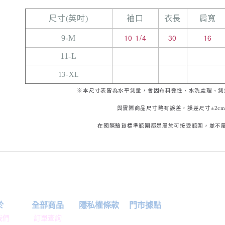
尺寸(英吋)
袖口
衣長
肩寬
10 1/4
30
16
9-M
11-L
13-XL
※本尺寸表皆為水平測量，會因布料彈性、水洗處理、測
與實際商品尺寸略有誤差，誤差尺寸±2c
在國際驗貨標準範圍都是屬於可接受範圍，並不
於
全部商品
隱私權條款
門市據點
我們
訂單查詢