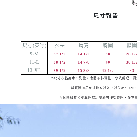
尺寸報告
尺寸
(
英吋
)
衣長
肩寬
胸圍
腰
9-M
37 1/2
14 1/2
38
28 1/
11-L
38 1/2
14 7/8
40
30 1/
13-XL
39 1/2
15 3/8
42 1/2
33
※本尺寸表皆為水平測量，會因布料彈性、水洗處理、測
與實際商品尺寸略有誤差，誤差尺寸±
2c
在國際驗貨標準範圍都是屬於可接受範圍，並不