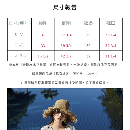
尺寸報告
尺寸
(
英吋
)
腰圍
臀圍
褲長
褲口
9-M
31
37 3/4
39
20 1/4
11-L
33
39 3/4
39
20 3/4
13-XL
35 1/2
42 1/2
39
21 1/4
※本尺寸表皆為水平測量，會因布料彈性、水洗處理、測量起訖點等因素，
與實際商品尺寸略有誤差，誤差尺寸±2cm，
於瑕疵。
在國際驗貨標準範圍都是屬於可接受範圍，並不屬