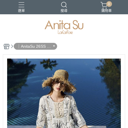
0
選單
搜尋
購物車
21-SS
22SS春夏新品
日沐之都
蔚藍海岸
長褲
｜AnitaSu 26SS 春
夏新品｜