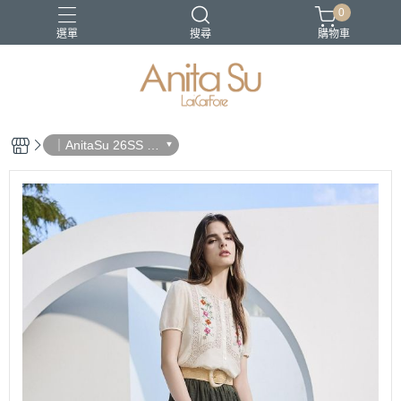
0
選單
搜尋
購物車
21-SS
22SS春夏新品
日沐之都
蔚藍海岸
長褲
｜AnitaSu 26SS 春
夏新品｜