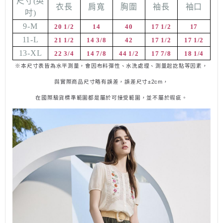
尺寸
(
英
衣長
肩寬
胸圍
袖長
袖口
吋
)
9-M
20 1/2
14
40
17 1/2
17
11-L
21 1/2
14 3/8
42
17 1/2
17 1/2
13-XL
22 3/4
14 7/8
44 1/2
17 7/8
18 1/4
※本尺寸表皆為水平測量，會因布料彈性、水洗處理、測量起訖點等因素，
與實際商品尺寸略有誤差，誤差尺寸±
2cm
，
在國際驗貨標準範圍都是屬於可接受範圍，並不
屬
於瑕疵。