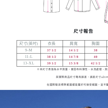
尺寸報告
尺寸
(
英吋
)
衣長
肩寬
胸圍
9-M
37 1/2
14 1/2
38
11-L
38 1/2
14 7/8
40
13-XL
39 1/2
15 3/8
42 1/2
※本尺寸表皆為水平測量，會因布料彈性、水洗處理、測
與實際商品尺寸略有誤差，誤差尺寸±
2c
在國際驗貨標準範圍都是屬於可接受範圍，並不