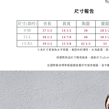
尺寸報告
尺寸
(
英吋
)
衣長
肩寬
胸圍
腰
9-M
37 1/2
14 1/2
38
28 1/
11-L
38 1/2
14 7/8
40
30 1/
13-XL
39 1/2
15 3/8
42 1/2
33
※本尺寸表皆為水平測量，會因布料彈性、水洗處理、測
與實際商品尺寸略有誤差，誤差尺寸±
2c
在國際驗貨標準範圍都是屬於可接受範圍，並不