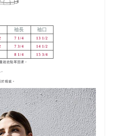
圍
袖長
袖口
2
7 1/4
13 1/2
2
7 3/4
14 1/2
8 1/4
15 3/4
量起訖點等因素，
m
，
屬
於瑕疵。