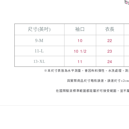
尺寸(英吋)
袖口
衣長
10
22
9-M
10 1/2
23
11-L
11
24
13-XL
※本尺寸表皆為水平測量，會因布料彈性、水洗處理、測
與實際商品尺寸略有誤差，誤差尺寸±2c
在國際驗貨標準範圍都是屬於可接受範圍，並不