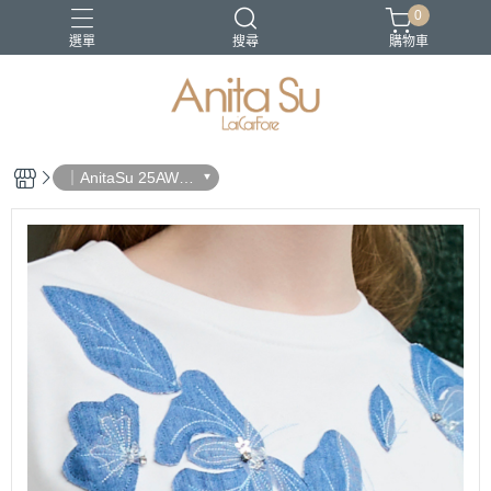
0
選單
搜尋
購物車
21-SS
22SS春夏新品
日沐之都
蔚藍海岸
長褲
｜AnitaSu 25AW
秋冬新品｜