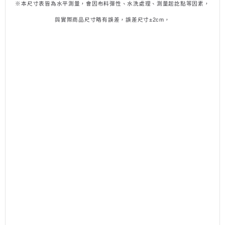
※本尺寸表皆為水平測量，會因布料彈性、水洗處理、測量起訖點等因素，
與實際商品尺寸略有誤差，誤差尺寸±
2cm
，