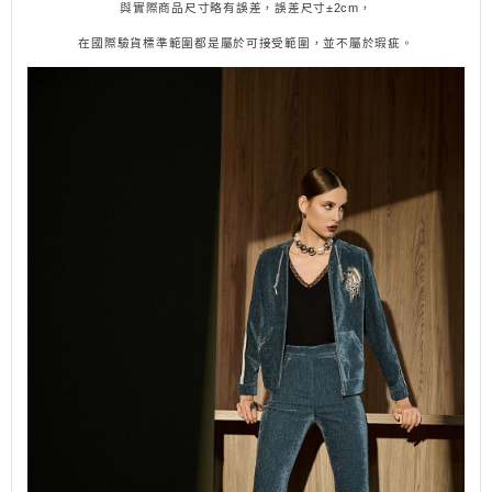
與實際商品尺寸略有誤差，誤差尺寸±
2cm
，
在國際驗貨標準範圍都是屬於可接受範圍，並不
屬
於瑕疵。