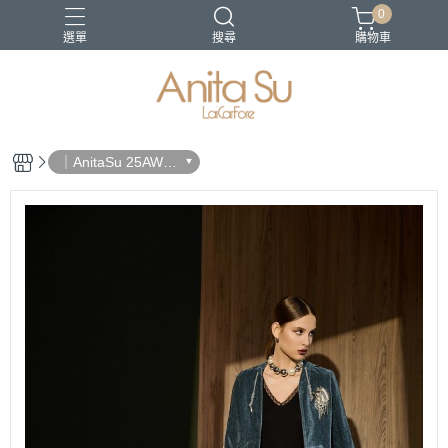
0
選單
搜尋
購物車
21-SS
22SS春夏新品
日沐之都
蔚藍海岸
長褲
｜AnitaSu 25AW
秋冬新品｜