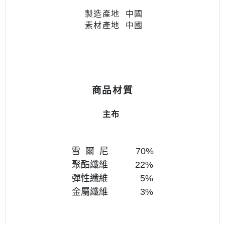
製造產地 中國
素材產地
中國
商品材質
主布
雪 爾 尼 70
%
聚酯纖維 22%
彈性纖維 5
%
金屬纖維 3%