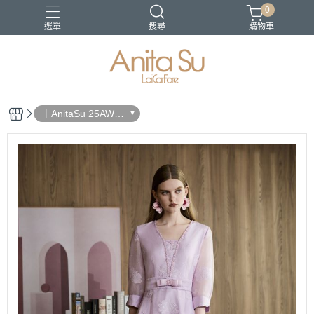
0
選單
搜尋
購物車
21-SS
22SS春夏新品
日沐之都
蔚藍海岸
長褲
｜AnitaSu 25AW
秋冬新品｜