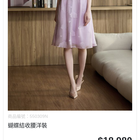
商品編號：
550309N
蝴蝶結收腰洋裝