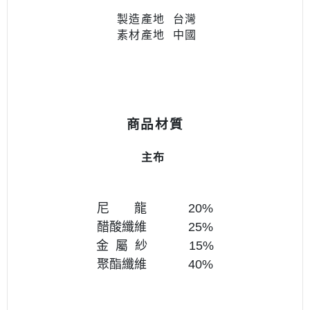
製造產地 台灣
素材產地
中國
商品材質
主布
尼 龍 20
%
醋酸纖維
25
%
金 屬 紗
15%
聚酯纖維
40%