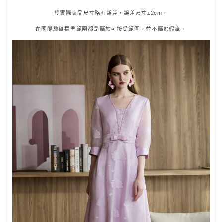
與實際商品尺寸略有誤差，誤差尺寸±
2cm
，
在國際驗貨標準範圍都是屬於可接受範圍，並不
屬
於瑕疵。