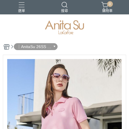
0
選單
搜尋
購物車
21-SS
22SS春夏新品
日沐之都
蔚藍海岸
長褲
｜AnitaSu 26SS 春
夏新品｜