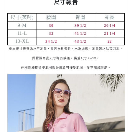
尺寸報告
尺寸
(
英吋
)
腰圍
臀圍
裙長
9-M
30
39 1/2
20 1/4
11-L
32
41 1/2
21 1/4
13-XL
34 1/2
43 1/2
22
※本尺寸表皆為水平測量，會因布料彈性、水洗處理、測量起訖點等因素，
與實際商品尺寸略有誤差，誤差尺寸±
2cm
，
在國際驗貨標準範圍都是屬於可接受範圍，並不
屬
於瑕疵。