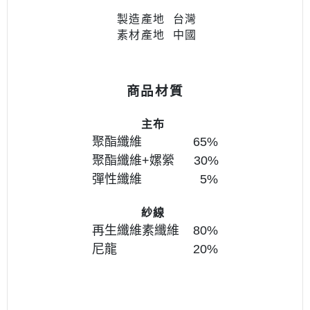
製造產地 台灣
素材產地 中國
商品材質
主布
聚酯纖維 65
%
聚酯纖維+嫘縈
30
%
彈性纖維
5
%
紗線
再生纖維素纖維 80
%
尼龍
20
%