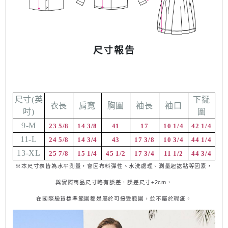
尺寸報告
尺寸
(
英
下擺
衣長
肩寬
胸圍
袖長
袖口
吋
)
圍
9-M
23 5/8
14 3/8
41
17
10 1/4
42 1/4
11-L
24 5/8
14 3/4
43
17 3/8
10 3/4
44 1/4
13-XL
25 7/8
15 1/4
45 1/2
17 3/4
11 1/2
44 3/4
※本尺寸表皆為水平測量，會因布料彈性、水洗處理、測量起訖點等因素，
與實際商品尺寸略有誤差，誤差尺寸±
2cm
，
在國際驗貨標準範圍都是屬於可接受範圍，並不
屬
於瑕疵。