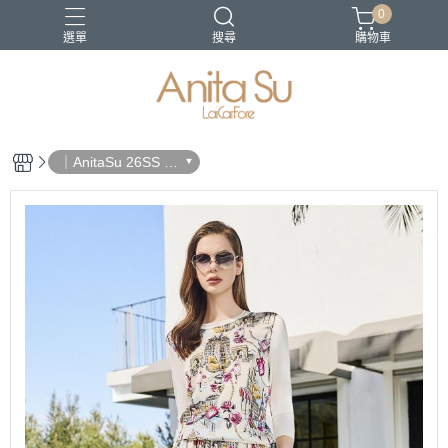
0
選單
搜尋
購物車
21-SS
22SS春夏新品
日沐之都
蔚藍海岸
長褲
｜AnitaSu 26SS 春
夏新品｜